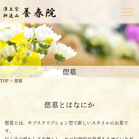
偲墓
TOP
偲墓
偲墓とはなにか
偲墓とは、サブスクリプション型で新しいスタイルのお墓で
す。
行く末の煩わしさを無くし、かつ伝統的な供養もさせていただ