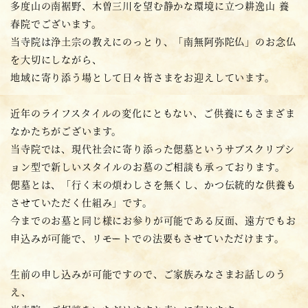
多度山の南裾野、木曽三川を望む静かな環境に立つ耕逸山 養
春院でございます。
当寺院は浄土宗の教えにのっとり、「南無阿弥陀仏」のお念仏
を大切にしながら、
地域に寄り添う場として日々皆さまをお迎えしています。
近年のライフスタイルの変化にともない、ご供養にもさまざま
なかたちがございます。
当寺院では、現代社会に寄り添った偲墓というサブスクリプシ
ョン型で新しいスタイルのお墓のご相談も承っております。
偲墓とは、「行く末の煩わしさを無くし、かつ伝統的な供養も
させていただく仕組み」です。
今までのお墓と同じ様にお参りが可能である反面、遠方でもお
申込みが可能で、リモートでの法要もさせていただけます。
生前の申し込みが可能ですので、ご家族みなさまお話しのう
え、